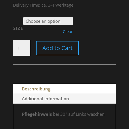
Delivery Time: ca. 3-4 Werktage
SIZE
Clear
T-
Add to Cart
SHIRT
"OLD
STYLE
NEVER
DIES"
WOMEN
Beschreibung
QUANTITY
Additional information
Pflegehinweis
bei 30° auf Links waschen