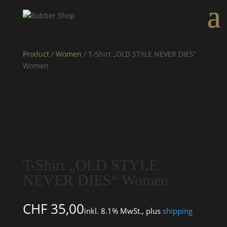
Product
/
Women
/ T-Shirt „OLD STYLE NEVER DIES“
Women
T-Shirt „OLD STYLE
NEVER DIES“ Women
CHF
35,00
inkl. 8.1% MwSt., plus
shipping