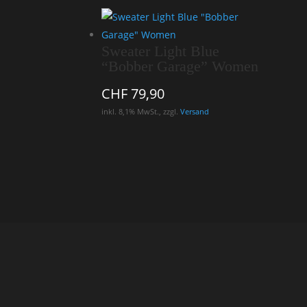
Sweater Light Blue
“Bobber Garage” Women
CHF
79,90
inkl. 8,1% MwSt., zzgl.
Versand