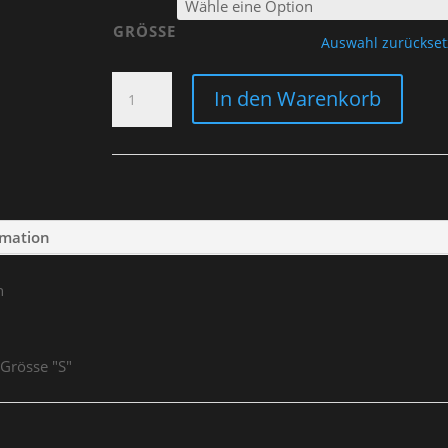
GRÖSSE
Auswahl zurückse
T-
In den Warenkorb
SHIRT
"OLD
STYLE
NEVER
DIES"
WOMEN
rmation
MENGE
n
 Grösse "S"