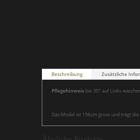
Beschreibung
Zusätzliche Info
Pflegehinweis
bei 30° auf Links wasche
Das Model ist 156cm gross und trägt die
Ähnliche Produkte