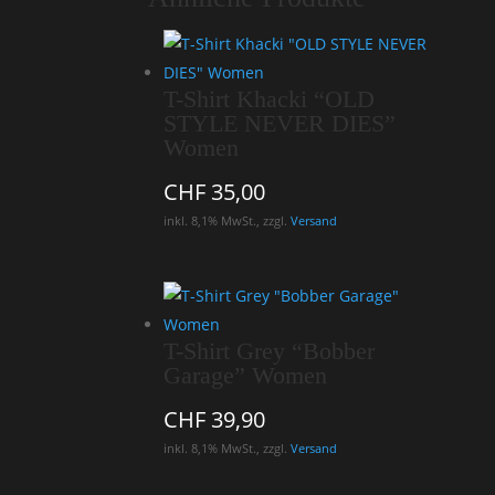
T-Shirt Khacki “OLD
STYLE NEVER DIES”
Women
CHF
35,00
inkl. 8,1% MwSt., zzgl.
Versand
T-Shirt Grey “Bobber
Garage” Women
CHF
39,90
inkl. 8,1% MwSt., zzgl.
Versand