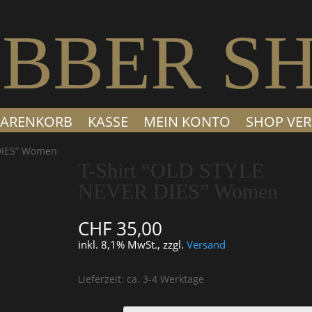
BBER S
ARENKORB
KASSE
MEIN KONTO
SHOP VER
 DIES” Women
T-Shirt “OLD STYLE
NEVER DIES” Women
CHF
35,00
inkl. 8,1% MwSt., zzgl.
Versand
Lieferzeit: ca. 3-4 Werktage