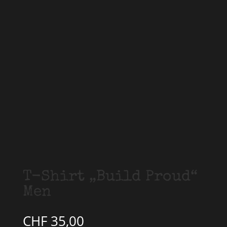
T-Shirt „Build Proud“
Men
CHF
35,00