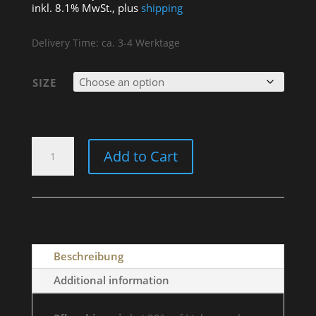
inkl. 8.1% MwSt., plus
shipping
Delivery Time: ca. 3-4 Werktage
SIZE
T-
Add to Cart
SHIRT
"BUILD
PROUD"
MEN
QUANTITY
Beschreibung
Additional information