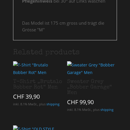
Pflegehinweis
bei 30° auf Links waschen
Das Model ist 175 cm gross und trägt die
Grösse "M"
Related products
T-Shirt „Brutalo
Sweater Grey
Bobber Rot“ Men
„Bobber Garage“
Men
CHF
39,90
CHF
99,90
inkl. 8.1% MwSt., plus
shipping
inkl. 8.1% MwSt., plus
shipping