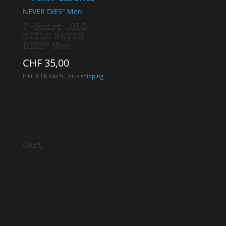
T-Shirt „OLD
STYLE NEVER
DIES“ Men
CHF
35,00
inkl. 8.1% MwSt., plus
shipping
Cart