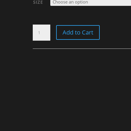
SIZE
T-
Add to Cart
SHIRT
"OLD
STYLE
NEVER
DIES"
MEN
QUANTITY