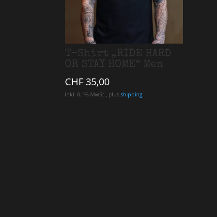
T-Shirt „RIDE HARD
OR STAY HOME“ Men
CHF
35,00
inkl. 8.1% MwSt., plus
shipping