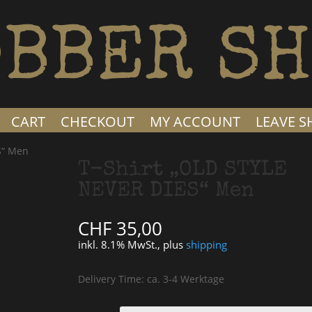
BBER SH
CART
CHECKOUT
MY ACCOUNT
LEAVE 
S“ Men
T-Shirt „OLD STYLE
NEVER DIES“ Men
CHF
35,00
inkl. 8.1% MwSt., plus
shipping
Delivery Time: ca. 3-4 Werktage