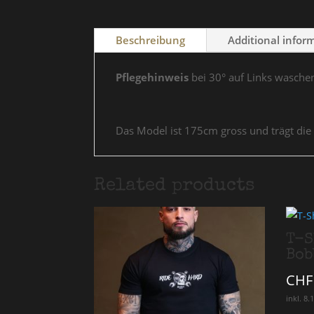
Beschreibung
Additional infor
Pflegehinweis
bei 30° auf Links wasche
Das Model ist 175cm gross und trägt die
Related products
T-S
Bob
CHF
inkl. 8