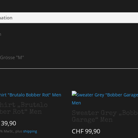
mation
n
 Grösse "M"
hirt „Brutalo
ber Rot“ Men
Sweater Grey „Bobb
Garage“ Men
39,90
CHF
99,90
.1% MwSt., plus
shipping