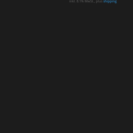
inkl. 8.1% MwSt., plus
shipping