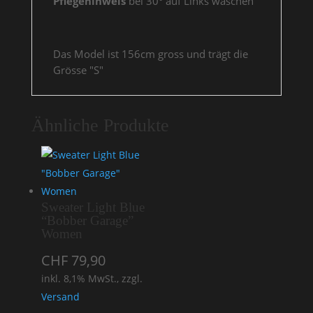
Pflegehinweis
bei 30° auf Links waschen
Das Model ist 156cm gross und trägt die
Grösse "S"
Ähnliche Produkte
Sweater Light Blue
“Bobber Garage”
Women
CHF
79,90
inkl. 8,1% MwSt., zzgl.
Versand