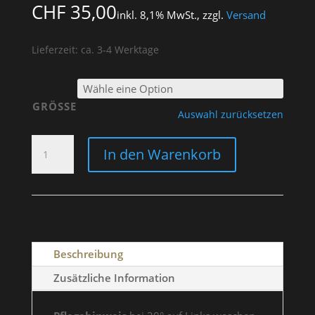
CHF
35,00
inkl. 8,1% MwSt., zzgl.
Versand
Lieferzeit: ca. 3-4 Werktage
GRÖSSE
Auswahl zurücksetzen
T-
In den Warenkorb
SHIRT
KHACKI
"OLD
STYLE
NEVER
DIES"
Beschreibung
WOMEN
MENGE
Zusätzliche Information