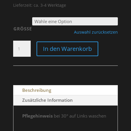
Lieferzeit: ca. 3-4 Werktage
GRÖSSE
Auswahl zurücksetzen
SWEATER
In den Warenkorb
PINK
"BOBBER
GARAGE"
WOMEN
MENGE
Beschreibung
Zusätzliche Information
Pflegehinweis
bei 30° auf Links waschen