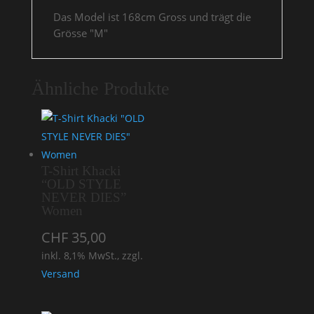
Das Model ist 168cm Gross und trägt die
Grösse "M"
Ähnliche Produkte
T-Shirt Khacki
“OLD STYLE
NEVER DIES”
Women
CHF
35,00
inkl. 8,1% MwSt., zzgl.
Versand