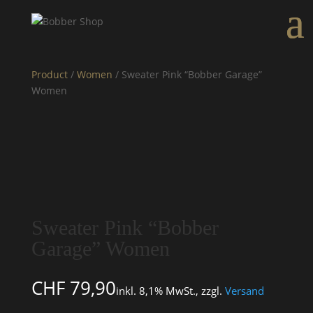
Product
/
Women
/ Sweater Pink “Bobber Garage”
Women
Sweater Pink “Bobber
Garage” Women
CHF
79,90
inkl. 8,1% MwSt., zzgl.
Versand