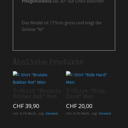
Pflegehinweis
bei 30° auf Links waschen
Das Model ist 175cm gross und trägt die
Grösse "M"
Ähnliche Produkte
T-Shirt “Brutalo
T-Shirt “Ride
Bobber Rot” Men
Hard” Men
CHF
39,90
CHF
20,00
inkl. 8,1% MwSt., zzgl.
Versand
inkl. 8,1% MwSt., zzgl.
Versand