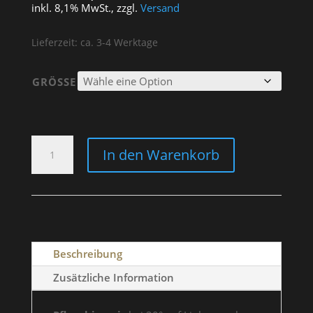
inkl. 8,1% MwSt., zzgl.
Versand
Lieferzeit: ca. 3-4 Werktage
GRÖSSE
T-
In den Warenkorb
SHIRT
GREY
"15
JAHRE
JUBILÄUM"
MEN
Beschreibung
MENGE
Zusätzliche Information