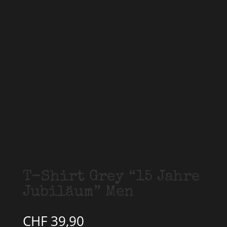
T-Shirt Grey “15 Jahre
Jubiläum” Men
CHF
39,90