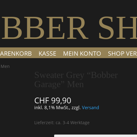
BBER S
ARENKORB
KASSE
MEIN KONTO
SHOP VER
” Men
Sweater Grey “Bobber
Garage” Men
CHF
99,90
inkl. 8,1% MwSt., zzgl.
Versand
Lieferzeit: ca. 3-4 Werktage