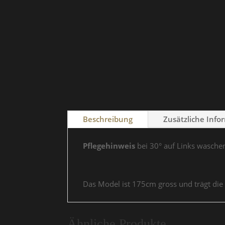
Beschreibung
Zusätzliche Info
Pflegehinweis
bei 30° auf Links wasche
Das Model ist 175cm gross und trägt die
Ähnliche Produkte