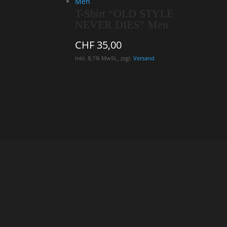
T-Shirt “OLD STYLE
NEVER DIES” Men
CHF
35,00
inkl. 8,1% MwSt., zzgl.
Versand