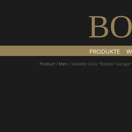
BO
PRODUKTE
W
Product
/
Men
/ Sweater Grey “Bobber Garage