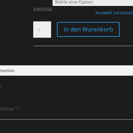
GRÖSSE
Auswahl zurückse
SWEATER
In den Warenkorb
GREY
"BOBBER
GARAGE"
MEN
MENGE
rmation
n
 Grösse "L"