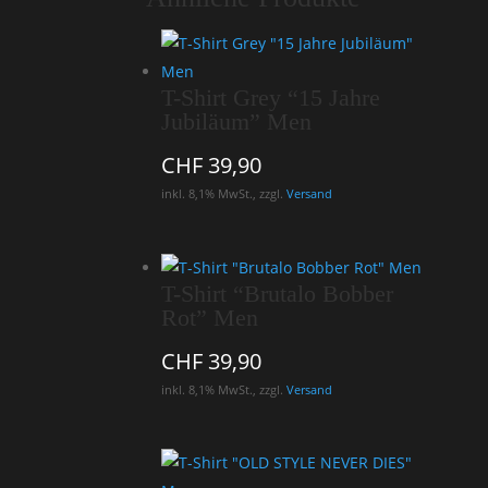
T-Shirt Grey “15 Jahre
Jubiläum” Men
CHF
39,90
inkl. 8,1% MwSt., zzgl.
Versand
T-Shirt “Brutalo Bobber
Rot” Men
CHF
39,90
inkl. 8,1% MwSt., zzgl.
Versand