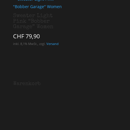
Sweater Light
Pink “Bobber
Garage” Women
CHF
79,90
inkl. 8,1% MwSt., zzgl.
Versand
Warenkorb