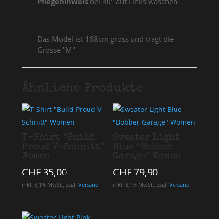
Pflegehinweis
bei 30° auf Links waschen
Das Model ist 168cm gross und trägt die
Grösse "M"
Ähnliche Produkte
T-Shirt “Build
Sweater Light
Proud V-Schnitt”
Blue “Bobber
Women
Garage” Women
CHF
35,00
CHF
79,90
inkl. 8,1% MwSt., zzgl.
Versand
inkl. 8,1% MwSt., zzgl.
Versand