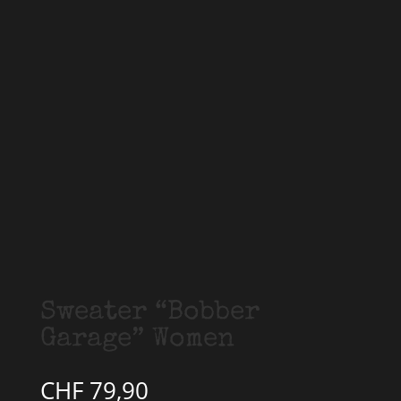
Sweater “Bobber
Garage” Women
CHF
79,90