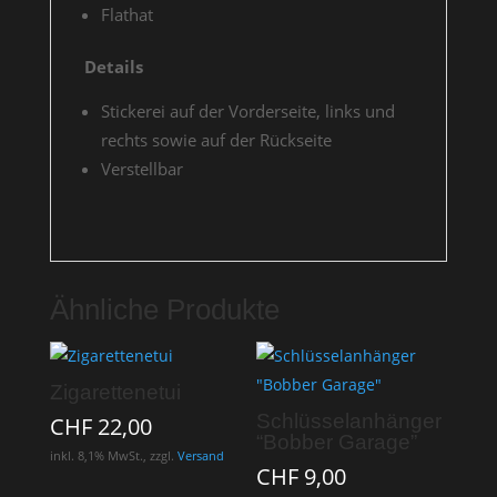
Flathat
Details
Stickerei auf der Vorderseite, links und
rechts sowie auf der Rückseite
Verstellbar
Ähnliche Produkte
Zigarettenetui
Schlüsselanhänger
CHF
22,00
“Bobber Garage”
inkl. 8,1% MwSt., zzgl.
Versand
CHF
9,00