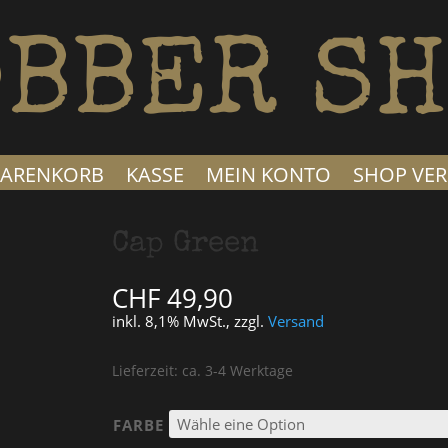
BBER SH
ARENKORB
KASSE
MEIN KONTO
SHOP VER
Cap Green
CHF
49,90
inkl. 8,1% MwSt., zzgl.
Versand
Lieferzeit: ca. 3-4 Werktage
FARBE