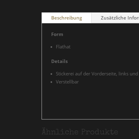
Beschreibung
Zusätzliche Info
Form
Flathat
Details
Stickerei auf der Vorderseite, links un
Verstellbar
Ähnliche Produkte