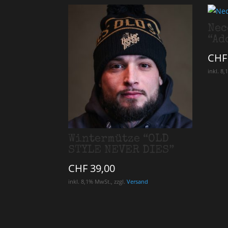
Nec
“Ad
CHF
inkl. 8,
Wintermütze “OLD
STYLE NEVER DIES”
CHF
39,00
inkl. 8,1% MwSt., zzgl.
Versand