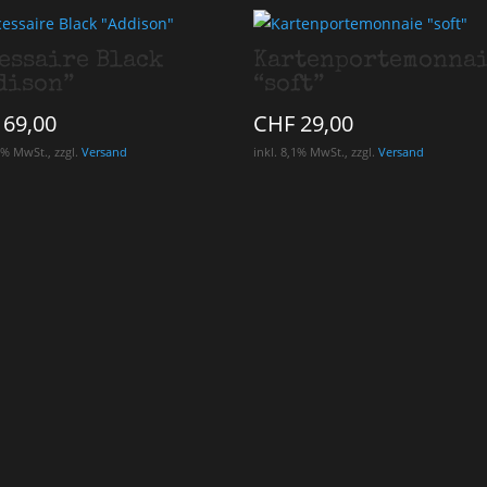
essaire Black
Kartenportemonna
dison”
“soft”
69,00
CHF
29,00
1% MwSt., zzgl.
Versand
inkl. 8,1% MwSt., zzgl.
Versand