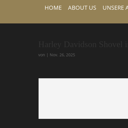
HOME
ABOUT US
UNSERE 
Harley Davidson Shovel 
von
|
Nov. 26, 2025